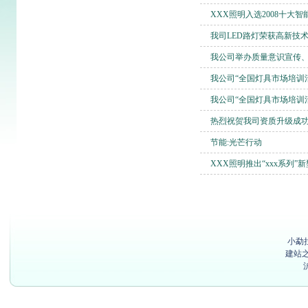
XXX照明入选2008十大
我司LED路灯荣获高新技
我公司举办质量意识宣传
我公司“全国灯具市场培训
我公司“全国灯具市场培训
热烈祝贺我司资质升级成
节能:光芒行动
XXX照明推出“xxx系列”
小勐
建站之星(